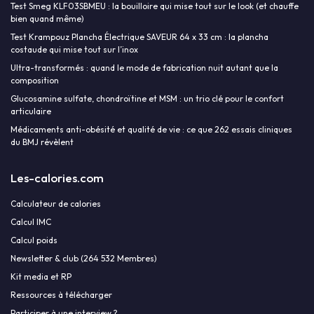
Test Smeg KLF03SBMEU : la bouilloire qui mise tout sur le look (et chauffe
bien quand même)
Test Krampouz Plancha Électrique SAVEUR 64 x 33 cm : la plancha
costaude qui mise tout sur l’inox
Ultra-transformés : quand le mode de fabrication nuit autant que la
composition
Glucosamine sulfate, chondroïtine et MSM : un trio clé pour le confort
articulaire
Médicaments anti-obésité et qualité de vie : ce que 262 essais cliniques
du BMJ révèlent
Les-calories.com
Calculateur de calories
Calcul IMC
Calcul poids
Newsletter & club (264 532 Membres)
Kit media et RP
Ressources à télécharger
Participer à une interview ?