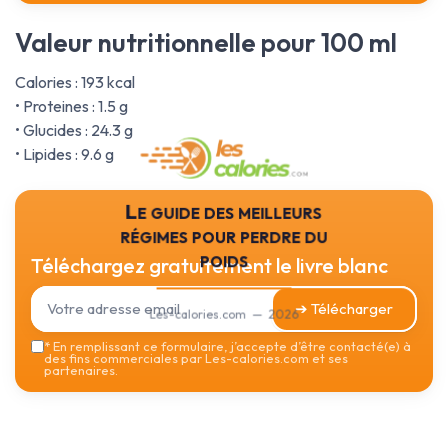
Valeur nutritionnelle pour 100 ml
Calories : 193 kcal
• Proteines : 1.5 g
• Glucides : 24.3 g
• Lipides : 9.6 g
Le guide des meilleurs
régimes pour perdre du
poids
Téléchargez gratuitement le livre blanc
➔ Télécharger
Les-calories.com — 2026
*
En remplissant ce formulaire, j’accepte d’être contacté(e) à
des fins commerciales par Les-calories.com et ses
partenaires.