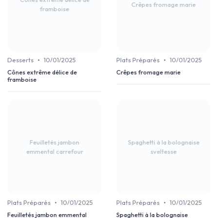
Crêpes fromage marie
framboise
•
•
Desserts
10/01/2025
Plats Préparés
10/01/2025
Cônes extrême délice de
Crêpes fromage marie
framboise
Feuilletés jambon
Spaghetti à la bolognaise
emmental carrefour
sveltesse
•
•
Plats Préparés
10/01/2025
Plats Préparés
10/01/2025
Feuilletés jambon emmental
Spaghetti à la bolognaise