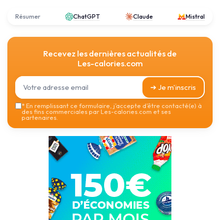
Résumer
ChatGPT
Claude
Mistral
Recevez les dernières actualités de
Les-calories.com
➔ Je m'inscris
*
En remplissant ce formulaire, j’accepte d’être contacté(e) à
des fins commerciales par Les-calories.com et ses
partenaires.