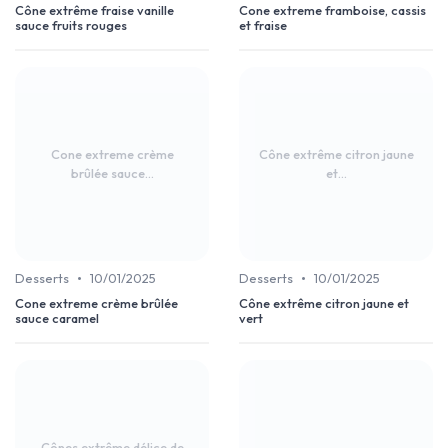
Cône extrême fraise vanille
Cone extreme framboise, cassis
sauce fruits rouges
et fraise
Cone extreme crème
Cône extrême citron jaune
brûlée sauce...
et...
•
•
Desserts
10/01/2025
Desserts
10/01/2025
Cone extreme crème brûlée
Cône extrême citron jaune et
sauce caramel
vert
Cônes extrême délice de