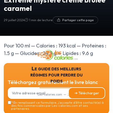
caramel
29 juillet 2024
1 min de lecture
Partager cette page
Pour 100 ml — Calories : 193 kcal — Proteines :
1.5 g — Glucides : 24.3 g — Lipides : 9.6 g
Le guide des meilleurs
régimes pour perdre du
poids
Téléchargez gratuitement le livre blanc
➔ Télécharger
Les-calories.com — 2026
*
En remplissant ce formulaire, j’accepte d’être contacté(e) à
des fins commerciales par Les-calories.com et ses
partenaires.