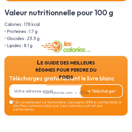
Valeur nutritionnelle pour 100 g
Calories : 178 kcal
• Proteines : 1.7 g
• Glucides : 23.3 g
• Lipides : 8.1 g
Le guide des meilleurs
régimes pour perdre du
poids
Téléchargez gratuitement le livre blanc
➔ Télécharger
Les-calories.com — 2026
*
En remplissant ce formulaire, j’accepte d’être contacté(e) à
des fins commerciales par Les-calories.com et ses
partenaires.