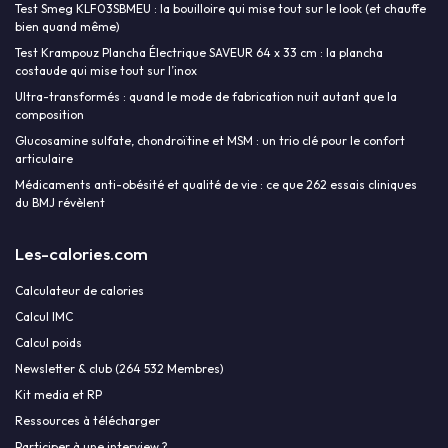
Test Smeg KLF03SBMEU : la bouilloire qui mise tout sur le look (et chauffe
bien quand même)
Test Krampouz Plancha Électrique SAVEUR 64 x 33 cm : la plancha
costaude qui mise tout sur l’inox
Ultra-transformés : quand le mode de fabrication nuit autant que la
composition
Glucosamine sulfate, chondroïtine et MSM : un trio clé pour le confort
articulaire
Médicaments anti-obésité et qualité de vie : ce que 262 essais cliniques
du BMJ révèlent
Les-calories.com
Calculateur de calories
Calcul IMC
Calcul poids
Newsletter & club (264 532 Membres)
Kit media et RP
Ressources à télécharger
Participer à une interview ?