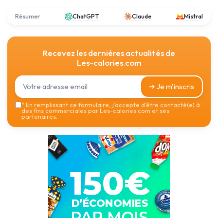
Résumer
ChatGPT
Claude
Mistral
Recevez les dernières actualités de
Les-calories.com
➔ Je m'inscris
*
En remplissant ce formulaire, j’accepte d’être contacté(e) à
des fins commerciales par Les-calories.com et ses
partenaires.