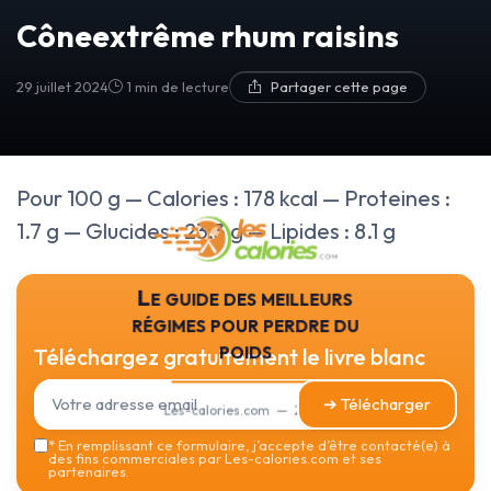
Côneextrême rhum raisins
29 juillet 2024
1 min de lecture
Partager cette page
Pour 100 g — Calories : 178 kcal — Proteines :
1.7 g — Glucides : 23.3 g — Lipides : 8.1 g
Le guide des meilleurs
régimes pour perdre du
poids
Téléchargez gratuitement le livre blanc
➔ Télécharger
Les-calories.com — 2026
*
En remplissant ce formulaire, j’accepte d’être contacté(e) à
des fins commerciales par Les-calories.com et ses
partenaires.