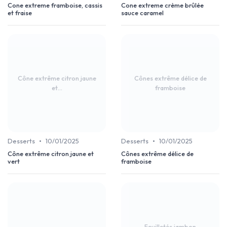
Cone extreme framboise, cassis
Cone extreme crème brûlée
et fraise
sauce caramel
Cône extrême citron jaune
Cônes extrême délice de
et...
framboise
•
•
Desserts
10/01/2025
Desserts
10/01/2025
Cône extrême citron jaune et
Cônes extrême délice de
vert
framboise
Feuilletés jambon