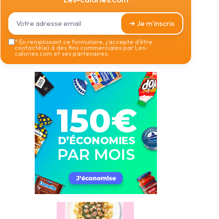
➔ Je m'inscris
*
En remplissant ce formulaire, j’accepte d’être
contacté(e) à des fins commerciales par Les-
calories.com et ses partenaires.