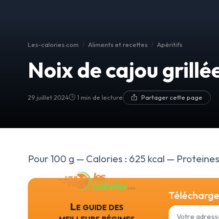
Les-calories.com
Aliments et recettes
Apéritifs
Noix de cajou grillé
29 juillet 2024
1 min de lecture
Partager cette page
Pour 100 g — Calories : 625 kcal — Proteines 
Téléchargez
Le guide des
meilleurs régimes