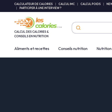
Panneau de gestion des cookies
CALCULATEUR DE CALORIES
|
CALCUL IMC
|
CALCUL POIDS
|
NEW
|
PARTICIPER À UNE INTERVIEW ?
CALCUL DES CALORIES &
CONSEILS EN NUTRITION
Aliments et recettes
Conseils nutrition
Nutrition