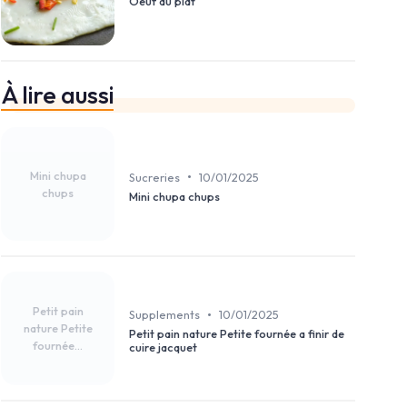
Oeuf au plat
À lire aussi
Mini chupa
•
Sucreries
10/01/2025
chups
Mini chupa chups
Petit pain
•
Supplements
10/01/2025
nature Petite
Petit pain nature Petite fournée a finir de
fournée...
cuire jacquet