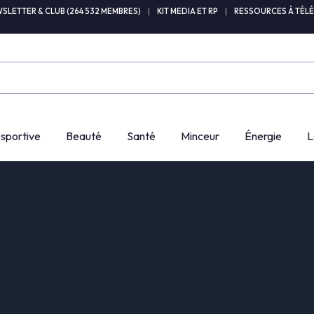
SLETTER & CLUB (264 532 MEMBRES)
|
KIT MEDIA ET RP
|
RESSOURCES À TÉL
 sportive
Beauté
Santé
Minceur
Énergie
L