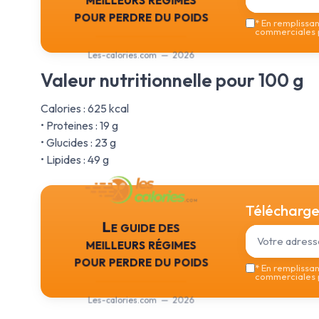
pour perdre du poids
*
En remplissant
commerciales p
Les-calories.com — 2026
Valeur nutritionnelle pour 100 g
Calories : 625 kcal
• Proteines : 19 g
• Glucides : 23 g
• Lipides : 49 g
Téléchargez
Le guide des
meilleurs régimes
pour perdre du poids
*
En remplissant
commerciales p
Les-calories.com — 2026