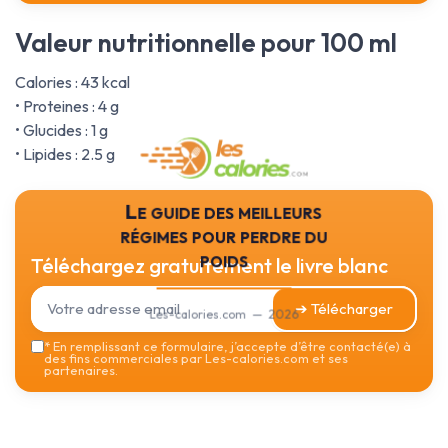
Valeur nutritionnelle pour 100 ml
Calories : 43 kcal
• Proteines : 4 g
• Glucides : 1 g
• Lipides : 2.5 g
Le guide des meilleurs
régimes pour perdre du
poids
Téléchargez gratuitement le livre blanc
➔ Télécharger
Les-calories.com — 2026
*
En remplissant ce formulaire, j’accepte d’être contacté(e) à
des fins commerciales par Les-calories.com et ses
partenaires.