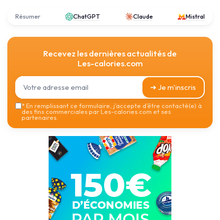
Résumer
ChatGPT
Claude
Mistral
Recevez les dernières actualités de
Les-calories.com
➔ Je m'inscris
*
En remplissant ce formulaire, j’accepte d’être contacté(e) à
des fins commerciales par Les-calories.com et ses
partenaires.