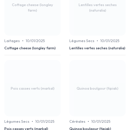
Cottage cheese (longley
Lentilles vertes seches
farm)
(naturalia)
•
•
Laitages
10/01/2025
Légumes Secs
10/01/2025
Cottage cheese (longley farm)
Lentilles vertes seches (naturalia)
Pois casses verts (markal)
Quinoa boulgour (tipiak)
•
•
Légumes Secs
10/01/2025
Céréales
10/01/2025
Pois casses verts (markal)
Quinoa boulgour (tipiak)