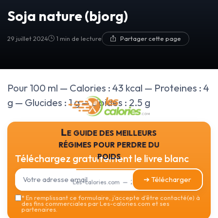
Soja nature (bjorg)
29 juillet 2024
1 min de lecture
Partager cette page
Pour 100 ml — Calories : 43 kcal — Proteines : 4
g — Glucides : 1 g — Lipides : 2.5 g
Le guide des meilleurs
régimes pour perdre du
poids
Téléchargez gratuitement le livre blanc
➔ Télécharger
Les-calories.com — 2026
*
En remplissant ce formulaire, j’accepte d’être contacté(e) à
des fins commerciales par Les-calories.com et ses
partenaires.