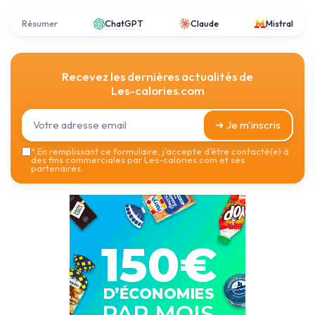
Résumer
ChatGPT
Claude
Mistral
Recevez les dernières actualités de
Les-calories.com
➔ Je m'inscris
*
En remplissant ce formulaire, j’accepte d’être contacté(e) à
des fins commerciales par Les-calories.com et ses
partenaires.