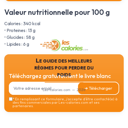
Valeur nutritionnelle pour 100 g
Calories : 340 kcal
• Proteines : 13 g
• Glucides : 58 g
• Lipides : 6 g
Le guide des meilleurs
régimes pour perdre du
poids
Téléchargez gratuitement le livre blanc
➔ Télécharger
Les-calories.com — 2026
*
En remplissant ce formulaire, j’accepte d’être contacté(e) à
des fins commerciales par Les-calories.com et ses
partenaires.