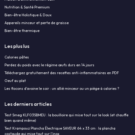
Nutrition & Santé Premium
Bien-être Holistique & Doux
Appareils minceur et perte de graisse
Bien-être thermique
Les plus lus
Calories pâtes
Perdez du poids avec le régime œufs durs en 14 jours
Téléchargez gratuitement des recettes anti-inflammatoires en PDF
Oeuf au plat
Les flocons d'avoine le soir : un allié minceur ou un piège à calories ?
Les derniers articles
Test Smeg KLF03SBMEU : la bouilloire qui mise tout sur le look (et chauffe
bien quand même)
Test Krampouz Plancha Électrique SAVEUR 64 x 33 cm : la plancha
costaude qui mise tout sur l’inox