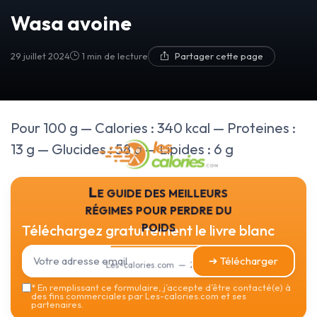
Wasa avoine
29 juillet 2024
1 min de lecture
Partager cette page
Pour 100 g — Calories : 340 kcal — Proteines :
13 g — Glucides : 58 g — Lipides : 6 g
Le guide des meilleurs
régimes pour perdre du
poids
Téléchargez gratuitement le livre blanc
➔ Télécharger
Les-calories.com — 2026
*
En remplissant ce formulaire, j’accepte d’être contacté(e) à
des fins commerciales par Les-calories.com et ses
partenaires.