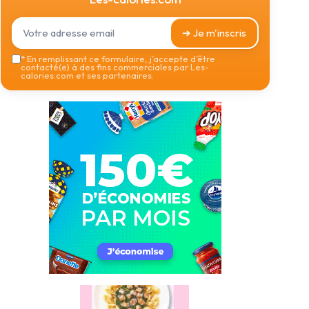
➔ Je m'inscris
*
En remplissant ce formulaire, j’accepte d’être
contacté(e) à des fins commerciales par Les-
calories.com et ses partenaires.