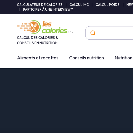
Panneau de gestion des cookies
CALCULATEUR DE CALORIES
|
CALCUL IMC
|
CALCUL POIDS
|
NEW
|
PARTICIPER À UNE INTERVIEW ?
CALCUL DES CALORIES &
CONSEILS EN NUTRITION
Aliments et recettes
Conseils nutrition
Nutrition