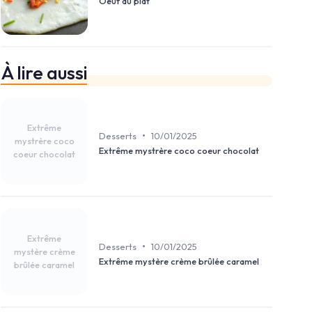
Oeuf au plat
À lire aussi
Extrême
•
Desserts
10/01/2025
mystrère coco
Extrême mystrère coco coeur chocolat
coeur chocolat
Extrême
•
Desserts
10/01/2025
mystère crème
Extrême mystère crème brûlée caramel
brûlée caramel