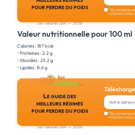
pour perdre du poids
*
En remplissant
commerciales p
Les-calories.com — 2026
Valeur nutritionnelle pour 100 ml
Calories : 187 kcal
• Proteines : 2.2 g
• Glucides : 25.2 g
• Lipides : 8.6 g
Téléchargez
Le guide des
meilleurs régimes
pour perdre du poids
*
En remplissant
commerciales p
Les-calories.com — 2026