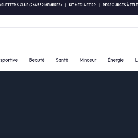
SLETTER & CLUB (264 532 MEMBRES)
|
KIT MEDIA ET RP
|
RESSOURCES À TÉL
 sportive
Beauté
Santé
Minceur
Énergie
L