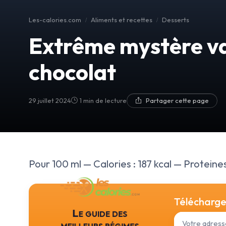
Les-calories.com
Aliments et recettes
Desserts
Extrême mystère va
chocolat
29 juillet 2024
1 min de lecture
Partager cette page
Pour 100 ml — Calories : 187 kcal — Proteines 
Téléchargez
Le guide des
meilleurs régimes