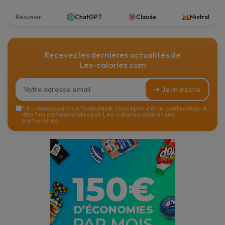
Résumer
ChatGPT
Claude
Mistral
Recevez les dernières actualités de
Les-calories.com
➔ Je m'inscris
*
En remplissant ce formulaire, j’accepte d’être contacté(e) à
des fins commerciales par Les-calories.com et ses
partenaires.