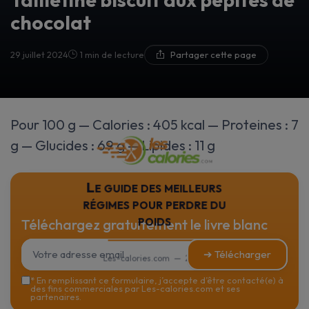
chocolat
29 juillet 2024
1 min de lecture
Partager cette page
Pour 100 g — Calories : 405 kcal — Proteines : 7
g — Glucides : 69 g — Lipides : 11 g
Le guide des meilleurs
régimes pour perdre du
poids
Téléchargez gratuitement le livre blanc
➔ Télécharger
Les-calories.com — 2026
*
En remplissant ce formulaire, j’accepte d’être contacté(e) à
des fins commerciales par Les-calories.com et ses
partenaires.