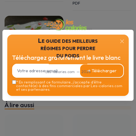
PDF
Le guide des meilleurs
régimes pour perdre
du poids
Téléchargez gratuitement le livre blanc
➔ Télécharger
Les-calories.com — 2026
•
Oeufs
30/11/2025
*
En remplissant ce formulaire, j’accepte d’être
contacté(e) à des fins commerciales par Les-calories.com
Oeuf au plat
et ses partenaires.
À lire aussi