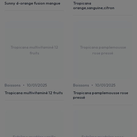
Sunny d-orange fusion mangue
Tropicana
orange,sanguine,citron
Tropicana multivitaminé 12
Tropicana pamplemousse
fruits
rose pressé
•
•
Boissons
10/01/2025
Boissons
10/01/2025
Tropicana multivitaminé 12 fruits
Tropicana pamplemousse rose
pressé
Extrême mystère vanille
Extrême mystrère coco