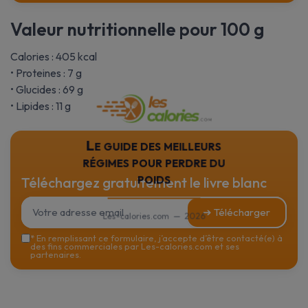
Valeur nutritionnelle pour 100 g
Calories : 405 kcal
• Proteines : 7 g
• Glucides : 69 g
• Lipides : 11 g
Le guide des meilleurs
régimes pour perdre du
poids
Téléchargez gratuitement le livre blanc
➔ Télécharger
Les-calories.com — 2026
*
En remplissant ce formulaire, j’accepte d’être contacté(e) à
des fins commerciales par Les-calories.com et ses
partenaires.