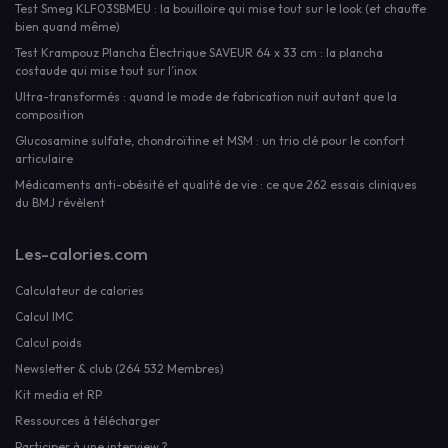
Test Smeg KLF03SBMEU : la bouilloire qui mise tout sur le look (et chauffe
bien quand même)
Test Krampouz Plancha Électrique SAVEUR 64 x 33 cm : la plancha
costaude qui mise tout sur l’inox
Ultra-transformés : quand le mode de fabrication nuit autant que la
composition
Glucosamine sulfate, chondroïtine et MSM : un trio clé pour le confort
articulaire
Médicaments anti-obésité et qualité de vie : ce que 262 essais cliniques
du BMJ révèlent
Les-calories.com
Calculateur de calories
Calcul IMC
Calcul poids
Newsletter & club (264 532 Membres)
Kit media et RP
Ressources à télécharger
Participer à une interview ?