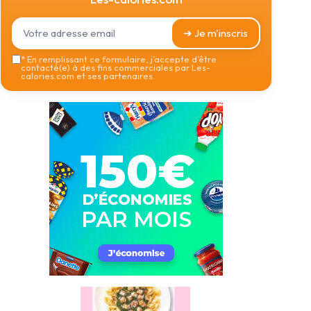
➔ Je m'inscris
*
En remplissant ce formulaire, j’accepte d’être
contacté(e) à des fins commerciales par Les-
calories.com et ses partenaires.