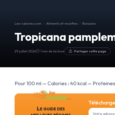
Les-calories.com
Aliments et recettes
Boissons
Tropicana pamplem
29 juillet 2024
1 min de lecture
Partager cette page
Pour 100 ml — Calories : 40 kcal — Proteines :
Téléchargez
Le guide des
meilleurs régimes