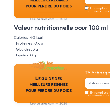
pour perdre du poids
*
En remplissant
commerciales p
Les-calories.com — 2026
Valeur nutritionnelle pour 100 ml
Calories : 40 kcal
• Proteines : 0.6 g
• Glucides : 8 g
• Lipides : 0 g
Téléchargez
Le guide des
meilleurs régimes
pour perdre du poids
*
En remplissant
commerciales p
Les-calories.com — 2026