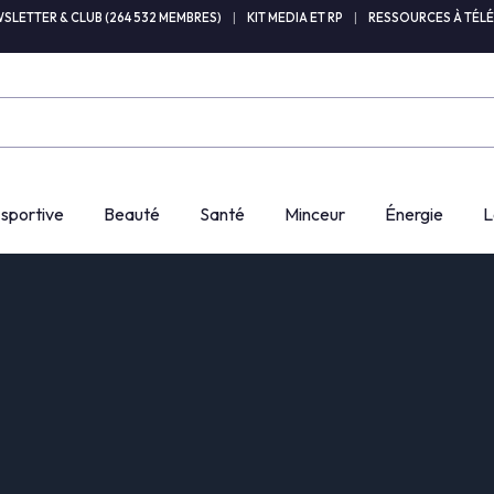
SLETTER & CLUB (264 532 MEMBRES)
|
KIT MEDIA ET RP
|
RESSOURCES À TÉL
 sportive
Beauté
Santé
Minceur
Énergie
L