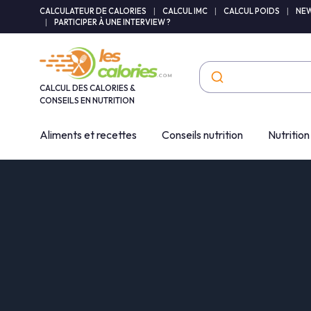
Panneau de gestion des cookies
CALCULATEUR DE CALORIES
|
CALCUL IMC
|
CALCUL POIDS
|
NEW
|
PARTICIPER À UNE INTERVIEW ?
CALCUL DES CALORIES &
CONSEILS EN NUTRITION
Aliments et recettes
Conseils nutrition
Nutrition