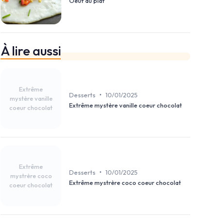
Oeuf au plat
À lire aussi
Extrême
•
Desserts
10/01/2025
mystère vanille
Extrême mystère vanille coeur chocolat
coeur chocolat
Extrême
•
Desserts
10/01/2025
mystrère coco
Extrême mystrère coco coeur chocolat
coeur chocolat