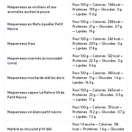
Pour 100 g — Calories : 768 kcal —
Maquereaux au vin blanc et aux
Proteines : 19.9 g — Glucides : 0 g
aromates auchan le pouce
— Lipides : 11.6 g
Pour 100 g — Calories : 258 kcal —
Maquereaux en filets à poêler Petit
Proteines : 21 g — Glucides : 0.7 g
Navire
— Lipides : 19 g
Pour 100 g — Calories : 262 kcal —
Maquereaux frais
Proteines : 23.9 g — Glucides : 0 g
— Lipides : 17.8 g
Pour 100 g — Calories : 122 kcal —
Maquereaux marinés au muscadet
Proteines : 22.3 g — Glucides : 0 g
(cora)
— Lipides : 3.6 g
Pour 100 g — Calories : 180 kcal —
Maquereaux moutarde aldi les doris
Proteines : 11 g — Glucides : 1.4 g —
Lipides : 14.3 g
Pour 100 g — Calories : 243 kcal —
Maquereaux vapeur Le Nature 1/4 de
Proteines : 22 g — Glucides : 0.5 g
Petit Navire
— Lipides : 17 g
Pour 100 g — Calories : 131 kcal —
Maquereaux vin blanc petit navire
Proteines : 15.2 g — Glucides : 0.7 g
— Lipides : 7.2 g
Pour 1 tranche — Calories : 134
Marbré au chocolat p'tit déli
kcal — Proteines : 1.6 g — Glucides