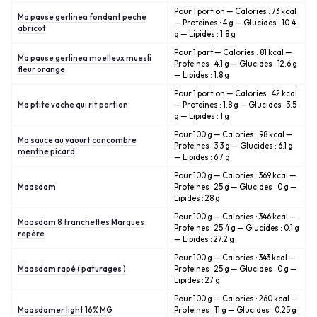
Pour 1 portion — Calories : 73 kcal
Ma pause gerlinea fondant peche
— Proteines : 4 g — Glucides : 10.4
abricot
g — Lipides : 1.8 g
Pour 1 part — Calories : 81 kcal —
Ma pause gerlinea moelleux muesli
Proteines : 4.1 g — Glucides : 12.6 g
fleur orange
— Lipides : 1.8 g
Pour 1 portion — Calories : 42 kcal
Ma ptite vache qui rit portion
— Proteines : 1.8 g — Glucides : 3.5
g — Lipides : 1 g
Pour 100 g — Calories : 98 kcal —
Ma sauce au yaourt concombre
Proteines : 3.3 g — Glucides : 6.1 g
menthe picard
— Lipides : 6.7 g
Pour 100 g — Calories : 369 kcal —
Maasdam
Proteines : 25 g — Glucides : 0 g —
Lipides : 28 g
Pour 100 g — Calories : 346 kcal —
Maasdam 8 tranchettes Marques
Proteines : 25.4 g — Glucides : 0.1 g
repère
— Lipides : 27.2 g
Pour 100 g — Calories : 343 kcal —
Maasdam rapé ( paturages )
Proteines : 25 g — Glucides : 0 g —
Lipides : 27 g
Pour 100 g — Calories : 260 kcal —
Maasdamer light 16% MG
Proteines : 11 g — Glucides : 0.25 g