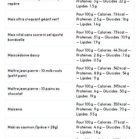
Proteines : 3 g — Glucides : 22 g —
repère
Lipides : 1.5 g
Pour 100 g — Calories : 76 kcal —
Maïs ultra croquant géant vert
Proteines : 2.5 g — Glucides : 16 g
— Lipides : 1.4 g
Pour 100 g — Calories : 73 kcal —
Mais vital sans sucre ni sel ajouté
Proteines : 3.1 g — Glucides : 10.9 g
bonduelle
— Lipides : 1.9 g
Pour 100 g — Calories : 44.3 kcal —
Maiscédoine daucy
Proteines : 2.8 g — Glucides : 7.6 g
— Lipides : 0.3 g
Pour 100 g — Calories : 342 kcal —
Maître jean pierre - 10 milk rools
Proteines : 8.8 g — Glucides : 54 g
(petit pain)
— Lipides : 11 g
Pour 100 g — Calories : 393 kcal —
Maître jean pierre - 10 pains au
Proteines : 6 g — Glucides : 50 g —
chocolat
Lipides : 19 g
Pour 100 g — Calories : 350 kcal —
Maïzena
Proteines : 9 g — Glucides : 70 g —
Lipides : 3.5 g
Pour 100 g — Calories : 77 kcal —
Maki au saumon (1pièce = 28g)
Proteines : 4.6 g — Glucides : 11.3 g
— Lipides : 1.8 g