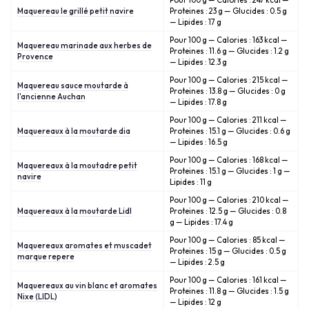
Pour 100 g — Calories : 247 kcal —
Maquereau le grillé petit navire
Proteines : 23 g — Glucides : 0.5 g
— Lipides : 17 g
Pour 100 g — Calories : 163 kcal —
Maquereau marinade aux herbes de
Proteines : 11.6 g — Glucides : 1.2 g
Provence
— Lipides : 12.3 g
Pour 100 g — Calories : 215 kcal —
Maquereau sauce moutarde à
Proteines : 13.8 g — Glucides : 0 g
l'ancienne Auchan
— Lipides : 17.8 g
Pour 100 g — Calories : 211 kcal —
Maquereaux à la moutarde dia
Proteines : 15.1 g — Glucides : 0.6 g
— Lipides : 16.5 g
Pour 100 g — Calories : 168 kcal —
Maquereaux à la moutadre petit
Proteines : 15.1 g — Glucides : 1 g —
navire
Lipides : 11 g
Pour 100 g — Calories : 210 kcal —
Maquereaux à la moutarde Lidl
Proteines : 12.5 g — Glucides : 0.8
g — Lipides : 17.4 g
Pour 100 g — Calories : 85 kcal —
Maquereaux aromates et muscadet
Proteines : 15 g — Glucides : 0.5 g
marque repere
— Lipides : 2.5 g
Pour 100 g — Calories : 161 kcal —
Maquereaux au vin blanc et aromates
Proteines : 11.8 g — Glucides : 1.5 g
Nixe (LIDL)
— Lipides : 12 g