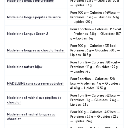
Madeleine longue nature Bijou
Proteines : 6.5 g — Glucides : 30 g
— Lipides : 17 g
Pour 100 g — Calories : 449 kcal —
Madeleine longue pépites de sucre
Proteines : 5.6 g — Glucides : 60 g
— Lipides : 20 g
Pour 1 portion — Calories : 137 kcal
Madeleine Longue Super U
— Proteines : 1.8 g — Glucides : 18.7
g — Lipides : 6 g
Pour 100 g — Calories : 432 kcal —
Madeleine longues au chocolat lester
Proteines : 6 g — Glucides : 60 g —
Lipides : 18.5 g
Pour 1 unité — Calories : 80 kcal —
Madeleine nature bijou
Proteines : 1.1 g — Glucides : 9.9 g
— Lipides : 4 g
Pour 1 portion — Calories : 328
MADELEINE sans sucre mercadiabet
kcal — Proteines : 4 g — Glucides :
41.68 g — Lipides : 17.52 g
Pour 1 unité — Calories : 62 kcal —
Madeleine st michel aux pépites de
Proteines : 1 g — Glucides : 7.6 g —
chocolat
Lipides : 3.1 g
Pour 100 g — Calories : 467 kcal —
Madeleine st michel longues au
Proteines : 5.7 g — Glucides : 52 g
chocolat
— Lipides : 26 g