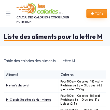
Panneau de gestion des cookies
TOPs
CALCUL DES CALORIES & CONSEILS EN
NUTRITION
Liste des aliments pour la lettre M
Table des calories des aliments — Lettre M
Aliment
Calories
Pour 100 g — Calories : 485 kcal —
M et m's chocolat
Proteines : 4.8 g — Glucides : 68.8
g — Lipides : 20.5 g
Pour 100 g — Calories : 384 kcal —
M-Classic Galettes de riz - migros
Proteines : 8 g — Glucides : 81 g —
Lipides : 2.5 g