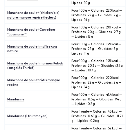
Lipides : 10 g
Pour 100 g — Calories : 220 kcal —
Manchons de poulet (chicken'pic)
Proteines : 22 g — Glucides : 2 g —
nature marque repère (leclerc)
Lipides : 14 g
Pour 100 g — Calories : 201 kcal —
Manchons de poulet Carrefour
Proteines : 20 g — Glucides : 2.7 g
"Louisiane""
— Lipides : 12 g
Pour 100 g — Calories : 199 kcal —
Manchons de poulet maître coq
Proteines : 22 g — Glucides : 3 g —
nature
Lipides : 11 g
Pour 100 g — Calories : 195 kcal —
Manchons de poulet marinés Kebab
Proteines : 20.3 g — Glucides : 3.9 g
(surgelés Thiriet)
— Lipides : 10.7 g
Pour 100 g — Calories : 220 kcal —
Manchons de poulet rôtis marque
Proteines : 22 g — Glucides : 2 g —
repère
Lipides : 14 g
Pour 100 g — Calories : 41.4 kcal —
Mandarine
Proteines : 0.5 g — Glucides : 9.4 g
— Lipides : 0.2 g
Pour 1 unité — Calories : 45 kcal —
Mandarine (1 fruit moyen)
Proteines : 0.68 g — Glucides : 11.21
g — Lipides : 0.26 g
Pour 1 unité — Calories : 52 kcal —