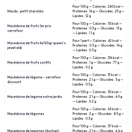
Pour 100 g — Calories : 260 kcal —
Macdo : petit charolais
Proteines : 14 g — Glucides : 25 g —
Lipides : 12 g
Pour 100 g — Calories : 55 kcal —
Macédoine de fruits 1er prix
Proteines : 0.3 g — Glucides : 13 g
carrefour
— Lipides : 1.1 g
Pour 1 part — Calories : 62 kcal —
Macedoine de fruits 4x120gr queen's
Proteines : 0.5 g — Glucides : 14 g
jewel aldi
— Lipides : 0.5 g
Pour 100 g — Calories : 314 kcal —
Macédoine de fruits confits
Proteines : 1 g — Glucides : 77 g —
Lipides : 0.2 g
Pour 100 g — Calories : 31 kcal —
Macédoine de légume - carrefour
Proteines : 2.1 g — Glucides : 5 g —
discount
Lipides : 0.3 g
Pour 100 g — Calories : 30 kcal —
Macedoine de legume notre jardin
Proteines : 2.1 g — Glucides : 4.9 g
— Lipides : 0.2 g
Pour 100 g — Calories : 45 kcal —
Macédoine de légumes
Proteines : 2 g — Glucides : 8.5 g —
Lipides : 0.3 g
Pour 100 g — Calories : 37 kcal —
Macedoine de legumes (Auchan)
Proteines : 2.1 g — Glucides : 4.4 g