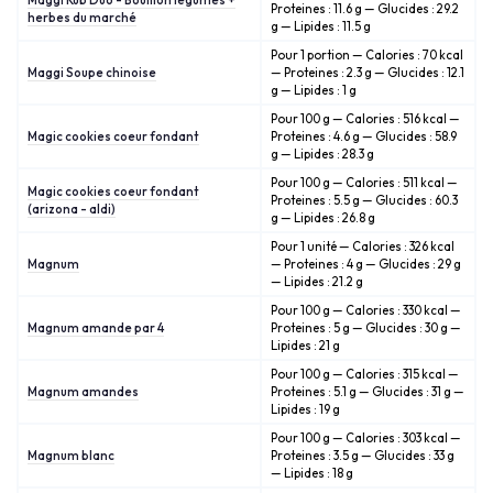
Maggi Kub Duo - Bouillon légumes +
Proteines : 11.6 g — Glucides : 29.2
herbes du marché
g — Lipides : 11.5 g
Pour 1 portion — Calories : 70 kcal
Maggi Soupe chinoise
— Proteines : 2.3 g — Glucides : 12.1
g — Lipides : 1 g
Pour 100 g — Calories : 516 kcal —
Magic cookies coeur fondant
Proteines : 4.6 g — Glucides : 58.9
g — Lipides : 28.3 g
Pour 100 g — Calories : 511 kcal —
Magic cookies coeur fondant
Proteines : 5.5 g — Glucides : 60.3
(arizona - aldi)
g — Lipides : 26.8 g
Pour 1 unité — Calories : 326 kcal
Magnum
— Proteines : 4 g — Glucides : 29 g
— Lipides : 21.2 g
Pour 100 g — Calories : 330 kcal —
Magnum amande par 4
Proteines : 5 g — Glucides : 30 g —
Lipides : 21 g
Pour 100 g — Calories : 315 kcal —
Magnum amandes
Proteines : 5.1 g — Glucides : 31 g —
Lipides : 19 g
Pour 100 g — Calories : 303 kcal —
Magnum blanc
Proteines : 3.5 g — Glucides : 33 g
— Lipides : 18 g