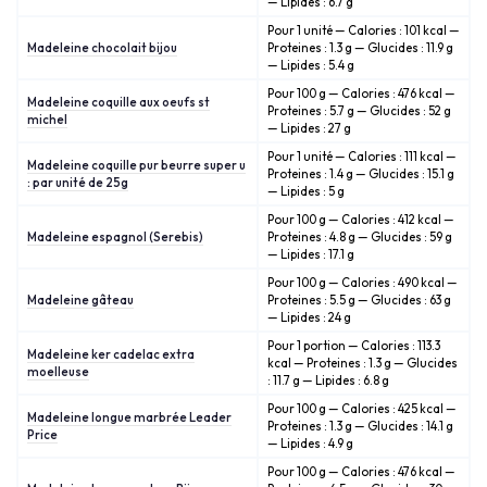
— Lipides : 6.7 g
Pour 1 unité — Calories : 101 kcal —
Madeleine chocolait bijou
Proteines : 1.3 g — Glucides : 11.9 g
— Lipides : 5.4 g
Pour 100 g — Calories : 476 kcal —
Madeleine coquille aux oeufs st
Proteines : 5.7 g — Glucides : 52 g
michel
— Lipides : 27 g
Pour 1 unité — Calories : 111 kcal —
Madeleine coquille pur beurre super u
Proteines : 1.4 g — Glucides : 15.1 g
: par unité de 25g
— Lipides : 5 g
Pour 100 g — Calories : 412 kcal —
Madeleine espagnol (Serebis)
Proteines : 4.8 g — Glucides : 59 g
— Lipides : 17.1 g
Pour 100 g — Calories : 490 kcal —
Madeleine gâteau
Proteines : 5.5 g — Glucides : 63 g
— Lipides : 24 g
Pour 1 portion — Calories : 113.3
Madeleine ker cadelac extra
kcal — Proteines : 1.3 g — Glucides
moelleuse
: 11.7 g — Lipides : 6.8 g
Pour 100 g — Calories : 425 kcal —
Madeleine longue marbrée Leader
Proteines : 1.3 g — Glucides : 14.1 g
Price
— Lipides : 4.9 g
Pour 100 g — Calories : 476 kcal —