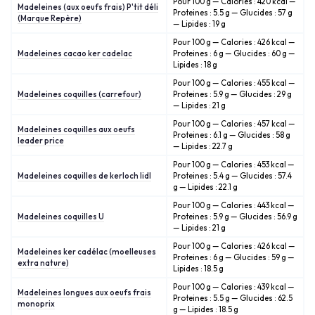
Pour 100 g — Calories : 420 kcal —
Madeleines (aux oeufs frais) P'tit déli
Proteines : 5.5 g — Glucides : 57 g
(Marque Repère)
— Lipides : 19 g
Pour 100 g — Calories : 426 kcal —
Madeleines cacao ker cadelac
Proteines : 6 g — Glucides : 60 g —
Lipides : 18 g
Pour 100 g — Calories : 455 kcal —
Madeleines coquilles (carrefour)
Proteines : 5.9 g — Glucides : 29 g
— Lipides : 21 g
Pour 100 g — Calories : 457 kcal —
Madeleines coquilles aux oeufs
Proteines : 6.1 g — Glucides : 58 g
leader price
— Lipides : 22.7 g
Pour 100 g — Calories : 453 kcal —
Madeleines coquilles de kerloch lidl
Proteines : 5.4 g — Glucides : 57.4
g — Lipides : 22.1 g
Pour 100 g — Calories : 443 kcal —
Madeleines coquilles U
Proteines : 5.9 g — Glucides : 56.9 g
— Lipides : 21 g
Pour 100 g — Calories : 426 kcal —
Madeleines ker cadélac (moelleuses
Proteines : 6 g — Glucides : 59 g —
extra nature)
Lipides : 18.5 g
Pour 100 g — Calories : 439 kcal —
Madeleines longues aux oeufs frais
Proteines : 5.5 g — Glucides : 62.5
monoprix
g — Lipides : 18.5 g