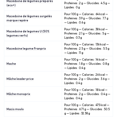
Macédoine de légumes préparés
Proteines : 2 g — Glucides : 4.5 g —
(eco+)
Lipides : 0 g
Pour 100 g — Calories : 64 kcal —
Macedoine de légumes surgelés
Proteines : 3.9 g — Glucides : 7.7 g
marque repère
— Lipides : 0.6 g
Pour 100 g — Calories : 38 kcal —
Macedoine de legumes U (50%
Proteines : 2.1 g — Glucides : 5 g —
legumes verts)
Lipides : 0.3 g
Pour 100 g — Calories : 136 kcal —
Macedoine legume Franprix
Proteines : 2.5 g — Glucides : 5.5 g
— Lipides : 11 g
Pour 100 g — Calories : 14 kcal —
Mache
Proteines : 1.8 g — Glucides : 0.8 g
— Lipides : 0.4 g
Pour 100 g — Calories : 26 kcal —
Mâche leader price
Proteines : 2 g — Glucides : 3.6 g —
Lipides : 0.4 g
Pour 100 g — Calories : 18 kcal —
Mâche monoprix
Proteines : 2 g — Glucides : 0.4 g —
Lipides : 0.4 g
Pour 100 g — Calories : 475 kcal —
Macis moulu
Proteines : 6.71 g — Glucides : 50.5
g — Lipides : 32.38 g