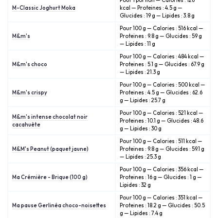
Pour 1 portion — Calories : 126
M-Classic Joghurt Moka
kcal — Proteines : 4.5 g —
Glucides : 19 g — Lipides : 3.8 g
Pour 100 g — Calories : 516 kcal —
M&m's
Proteines : 9.8 g — Glucides : 59 g
— Lipides : 11 g
Pour 100 g — Calories : 484 kcal —
M&m's choco
Proteines : 5.1 g — Glucides : 67.9 g
— Lipides : 21.3 g
Pour 100 g — Calories : 500 kcal —
M&m's crispy
Proteines : 4.5 g — Glucides : 62.6
g — Lipides : 25.7 g
Pour 100 g — Calories : 521 kcal —
M&m's intense chocolat noir
Proteines : 10.1 g — Glucides : 48.6
cacahuète
g — Lipides : 30 g
Pour 100 g — Calories : 511 kcal —
M&M's Peanut (paquet jaune)
Proteines : 9.8 g — Glucides : 59.1 g
— Lipides : 25.3 g
Pour 100 g — Calories : 356 kcal —
Ma Crémière - Brique (100 g)
Proteines : 16 g — Glucides : 1 g —
Lipides : 32 g
Pour 100 g — Calories : 351 kcal —
Ma pause Gerlinéa choco-noisettes
Proteines : 18.2 g — Glucides : 50.5
g — Lipides : 7.4 g