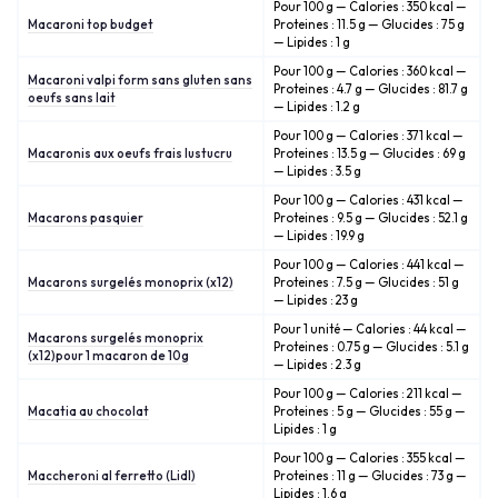
Pour 100 g — Calories : 350 kcal —
Macaroni top budget
Proteines : 11.5 g — Glucides : 75 g
— Lipides : 1 g
Pour 100 g — Calories : 360 kcal —
Macaroni valpi form sans gluten sans
Proteines : 4.7 g — Glucides : 81.7 g
oeufs sans lait
— Lipides : 1.2 g
Pour 100 g — Calories : 371 kcal —
Macaronis aux oeufs frais lustucru
Proteines : 13.5 g — Glucides : 69 g
— Lipides : 3.5 g
Pour 100 g — Calories : 431 kcal —
Macarons pasquier
Proteines : 9.5 g — Glucides : 52.1 g
— Lipides : 19.9 g
Pour 100 g — Calories : 441 kcal —
Macarons surgelés monoprix (x12)
Proteines : 7.5 g — Glucides : 51 g
— Lipides : 23 g
Pour 1 unité — Calories : 44 kcal —
Macarons surgelés monoprix
Proteines : 0.75 g — Glucides : 5.1 g
(x12)pour 1 macaron de 10g
— Lipides : 2.3 g
Pour 100 g — Calories : 211 kcal —
Macatia au chocolat
Proteines : 5 g — Glucides : 55 g —
Lipides : 1 g
Pour 100 g — Calories : 355 kcal —
Maccheroni al ferretto (Lidl)
Proteines : 11 g — Glucides : 73 g —
Lipides : 1.6 g