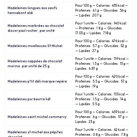
Pour 100 g — Calories : 435 kcal —
Madeleines longues aux oeufs
Proteines : 6.1 g — Glucides : 56 g
hennebont aldi
— Lipides : 20.7 g
Pour 1 unité — Calories : 140 kcal
Madeleines marbrées au chocolat
— Proteines : 1.8 g — Glucides :
discor paul rocher : par unité
17.03 g — Lipides : 7.18 g
Pour 100 g — Calories : 476 kcal —
Madeleines moelleuses St Michel
Proteines : 5.7 g — Glucides : 52 g
— Lipides : 27 g
Pour 1 unité — Calories : 119 kcal —
Madeleines nappées de chocolat
Proteines : 1.3 g — Glucides : 13 g —
morina : par unité de 25 g
Lipides : 6.87 g
Pour 100 g — Calories : 420 kcal —
Madeleines p'tit déli marque repère
Proteines : 5.5 g — Glucides : 57 g
— Lipides : 19 g
Pour 1 unité — Calories : 113 kcal —
Madeleines pur beurre lidl
Proteines : 1.5 g — Glucides : 14 g
— Lipides : 5.5 g
Pour 100 g — Calories : 459 kcal —
Madeleines saint michel commercy
Proteines : 6 g — Glucides : 57 g —
Lipides : 23 g
Pour 1 unité — Calories : 62 kcal —
Madeleines st michel aux pépites
Proteines : 0.8 g — Glucides : 7.8 g