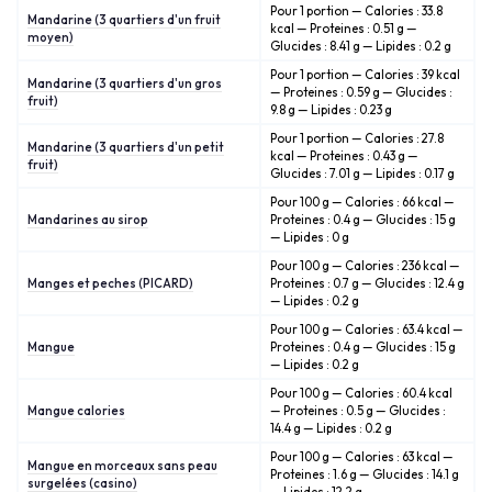
Pour 1 portion — Calories : 33.8
Mandarine (3 quartiers d'un fruit
kcal — Proteines : 0.51 g —
moyen)
Glucides : 8.41 g — Lipides : 0.2 g
Pour 1 portion — Calories : 39 kcal
Mandarine (3 quartiers d'un gros
— Proteines : 0.59 g — Glucides :
fruit)
9.8 g — Lipides : 0.23 g
Pour 1 portion — Calories : 27.8
Mandarine (3 quartiers d'un petit
kcal — Proteines : 0.43 g —
fruit)
Glucides : 7.01 g — Lipides : 0.17 g
Pour 100 g — Calories : 66 kcal —
Mandarines au sirop
Proteines : 0.4 g — Glucides : 15 g
— Lipides : 0 g
Pour 100 g — Calories : 236 kcal —
Manges et peches (PICARD)
Proteines : 0.7 g — Glucides : 12.4 g
— Lipides : 0.2 g
Pour 100 g — Calories : 63.4 kcal —
Mangue
Proteines : 0.4 g — Glucides : 15 g
— Lipides : 0.2 g
Pour 100 g — Calories : 60.4 kcal
Mangue calories
— Proteines : 0.5 g — Glucides :
14.4 g — Lipides : 0.2 g
Pour 100 g — Calories : 63 kcal —
Mangue en morceaux sans peau
Proteines : 1.6 g — Glucides : 14.1 g
surgelées (casino)